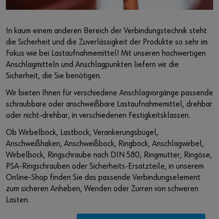
Login
Ausgabeautomat / Materialwirtschaft
Events
Gefahrstoffmanagement
Messen
In kaum einem anderen Bereich der Verbindungstechnik steht
oder
die Sicherheit und die Zuverlässigkeit der Produkte so sehr im
Referenzen
Webinare
Fokus wie bei Lastaufnahmemittel! Mit unseren hochwertigen
Sie möchten sich im Online-Shop registrieren?
Anschlagmitteln und Anschlagpunkten liefern wir die
News
Sicherheit, die Sie benötigen.
In nur drei Schritten können Sie sich registrieren und alle
Wir bieten Ihnen für verschiedene Anschlagvorgänge passende
Funktionen des Online-Shops nutzen.
Kontakt
schraubbare oder anschweißbare Lastaufnahmemittel, drehbar
Verkauf nur an Gewerbetreibende
oder nicht-drehbar, in verschiedenen Festigkeitsklassen.
Ob Wirbelbock, Lastbock, Verankerungsbügel,
Jetzt Registrieren
Anschweißhaken, Anschweißbock, Ringbock, Anschlagwirbel,
Wirbelbock, Ringschraube nach DIN 580, Ringmutter, Ringöse,
PSA-Ringschrauben oder Sicherheits-Ersatzteile, in unserem
Online-Shop finden Sie das passende Verbindungselement
zum sicheren Anheben, Wenden oder Zurren von schweren
Lasten.