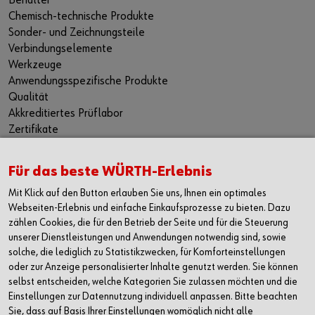
Behälter
Chemisch-technische Produkte
Sonder- und Zeichnungsteile
Verbindungselemente
Werkzeuge
Anwendungsspezifische Produkte
Qualität
Akkreditiertes Prüflabor
Zertifikate
Beratung
Für das beste WÜRTH-Erlebnis
KONTAKT
WÜRTH Handelsgesellschaft m.b.H.
Mit Klick auf den Button erlauben Sie uns, Ihnen ein optimales
Industrie Service
Webseiten-Erlebnis und einfache Einkaufsprozesse zu bieten. Dazu
zählen Cookies, die für den Betrieb der Seite und für die Steuerung
Würthstraße 1
unserer Dienstleistungen und Anwendungen notwendig sind, sowie
3071 Böheimkirchen
solche, die lediglich zu Statistikzwecken, für Komforteinstellungen
T +43 5 08242-0
oder zur Anzeige personalisierter Inhalte genutzt werden. Sie können
selbst entscheiden, welche Kategorien Sie zulassen möchten und die
F +43 5 08242-53333
Einstellungen zur Datennutzung individuell anpassen. Bitte beachten
Sie, dass auf Basis Ihrer Einstellungen womöglich nicht alle
industrieanfragen@wuerth.at