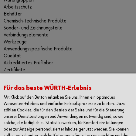
Warengruppen
Arbeitsschutz
Behälter
Chemisch-technische Produkte
Sonder- und Zeichnungsteile
Verbindungselemente
Werkzeuge
Anwendungsspezifische Produkte
Qualität
Akkreditiertes Prüflabor
Zertifikate
Beratung
Für das beste WÜRTH-Erlebnis
KONTAKT
WÜRTH Handelsgesellschaft m.b.H.
Mit Klick auf den Button erlauben Sie uns, Ihnen ein optimales
Industrie Service
Webseiten-Erlebnis und einfache Einkaufsprozesse zu bieten. Dazu
zählen Cookies, die für den Betrieb der Seite und für die Steuerung
Würthstraße 1
unserer Dienstleistungen und Anwendungen notwendig sind, sowie
3071 Böheimkirchen
solche, die lediglich zu Statistikzwecken, für Komforteinstellungen
T +43 5 08242-0
oder zur Anzeige personalisierter Inhalte genutzt werden. Sie können
selbst entscheiden, welche Kategorien Sie zulassen möchten und die