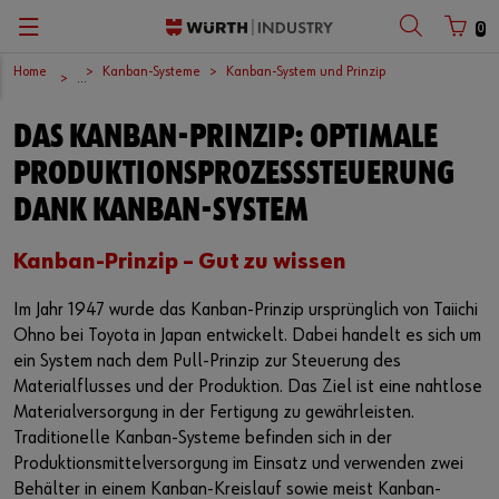
0
Home
Kanban-Systeme
Kanban-System und Prinzip
Zurück
Zurück
Zurück
Zurück
Zurück
Zurück
...
DAS KANBAN-PRINZIP: OPTIMALE
C-Teile-Managament
Arbeitsschutz
Qualität, Test- und Prüflabors
Unternehmen
Deutsch
Kundennummer
PRODUKTIONSPROZESSSTEUERUNG
Versorgungssicherheit
Chemisch-technische Produkte
Qualitätssicherung
Würth-Gruppe
English
DANK KANBAN-SYSTEM
Partnernummer
Schlanke Fabrik
Anwendungsspezifische Produkte
Akkreditiertes Prüflabor
Europäisches Logistikzentrum
Kanban-Prinzip – Gut zu wissen
Kanban-Systeme
Verbindungselemente
Zertifikate
International
Im Jahr 1947 wurde das Kanban-Prinzip ursprünglich von Taiichi
Passwort
Ohno bei Toyota in Japan entwickelt. Dabei handelt es sich um
Arbeitsplatzsysteme
Werkzeuge
Global Sourcing
ein System nach dem Pull-Prinzip zur Steuerung des
Materialflusses und der Produktion. Das Ziel ist eine nahtlose
E-Business
Sonder- und Zeichnungsteile
Nachhaltigkeit
Passwort vergessen
Materialversorgung in der Fertigung zu gewährleisten.
Traditionelle Kanban-Systeme befinden sich in der
Anmeldedaten merken
Lagermanagement
Compliance
Produktionsmittelversorgung im Einsatz und verwenden zwei
Behälter in einem Kanban-Kreislauf sowie meist Kanban-