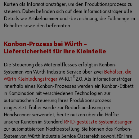
Login
Ausgabeautomat / Materialwirtschaft
Events
Karten als Informationsträger, um den Produktionsprozess zu
steuern. Dabei befinden sich auf dem Informationsträger alle
Gefahrstoffmanagement
Messen
Details wie Artikelnummer und -bezeichnung, die Füllmenge im
oder
Behälter sowie den Lieferanten.
Referenzen
Webinare
Sie möchten sich im Online-Shop registrieren?
Kanban-Prozess bei Würth –
News
Liefersicherheit für Ihre Kleinteile
In nur drei Schritten können Sie sich registrieren und alle
Funktionen des Online-Shops nutzen.
Kontakt
Die Steuerung des Materialflusses erfolgt in Kanban-
Systemen von Würth Industrie Service über zwei
Behälter, die
Verkauf nur an Gewerbetreibende
®
Würth Kleinladungsträger
W-KLT
2.0. Als Informationsträger
innerhalb eines Kanban-Prozesses werden ein Kanban-Etikett
Jetzt Registrieren
in Kombination mit verschiedenen Technologien zur
automatischen Steuerung Ihres Produktionsprozess
eingesetzt. Früher wurde zur Bedarfsauslösung ein
Handscanner verwendet, heute nutzen über die Hälfte
unserer Kunden im Standard
RFID-gestützte Systemlösungen
zur automatisierten Nachbestellung. Sie können das Kanban-
System von Würth Industrie Service Österreich sowohl für Ihre