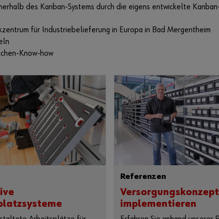
nnerhalb des Kanban-Systems durch die eigens entwickelte Kanba
kzentrum für Industriebelieferung in Europa in Bad Mergentheim
eln
ranchen-Know-how
Referenzen
ive
Versorgungskonzep
platzsysteme
implementieren