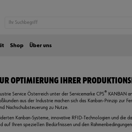
ät
Shop
Über uns
ZUR OPTIMIERUNG IHRER PRODUKTIONS
®
strie Service Österreich unter der Servicemarke CPS
KANBAN anbi
oßkunden aus der Industrie machen sich das Kanban-Prinzip zur Fert
und Nachschubsteuerung zu Nutze.
eiderten Kanban-Systeme, innovative RFID-Technologien und die da
nd auf Ihren speziellen Bedürfnissen und den Rahmenbedingungen 