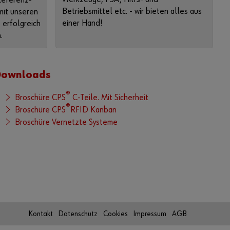
Referenz-
e
Betriebsmittel etc. - wir bieten alles aus
mit unseren
n
einer Hand!
erfolgreich
d
.
e
s
O
Downloads
n
l
®
Broschüre CPS
C-Teile. Mit Sicherheit
i
®
Broschüre CPS
RFID Kanban
n
Broschüre Vernetzte Systeme
e
-
S
h
o
p
s
n
Kontakt
Datenschutz
Cookies
Impressum
AGB
u