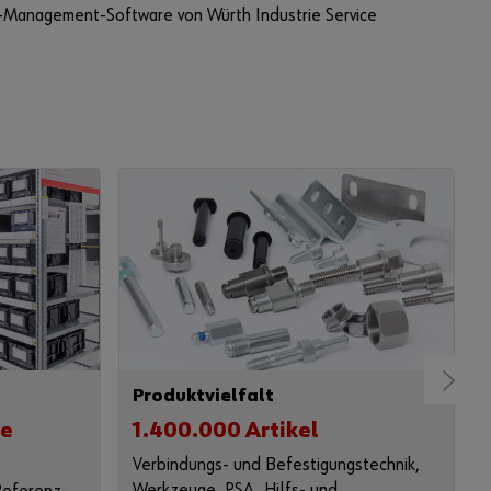
i
n-Management-Software von Würth Industrie Service
e
r
e
n
u
n
d
a
l
l
e
F
u
n
k
Produktvielfalt
t
te
1.400.000 Artikel
i
o
Verbindungs- und Befestigungstechnik,
n
Werkzeuge, PSA, Hilfs- und