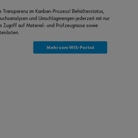
ö
n
e Transparenz im Kanban-Prozess! Behälterstatus,
n
auchsanalysen und Umschlagmengen jederzeit mit nur
e
 Zugriff auf Material- und Prüfzeugnisse sowie
n
enlisten.
S
i
Mehr zum WIS-Portal
e
s
i
c
h
r
e
g
i
s
t
r