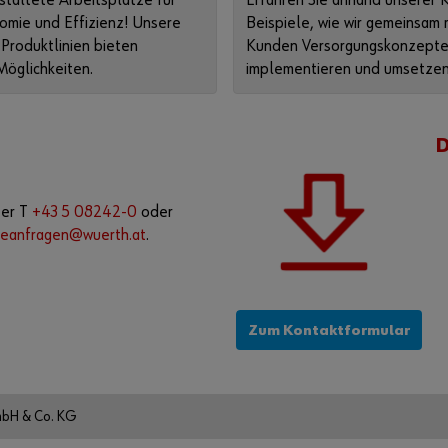
staltete Arbeitsplätze für
Erfahren Sie anhand unserer 
omie und Effizienz! Unsere
Beispiele, wie wir gemeinsam 
 Produktlinien bieten
Kunden Versorgungskonzepte 
 Möglichkeiten.
implementieren und umsetzen
ter T
+43 5 08242-0
oder
rieanfragen@wuerth.at
.
Zum Kontaktformular
mbH & Co. KG