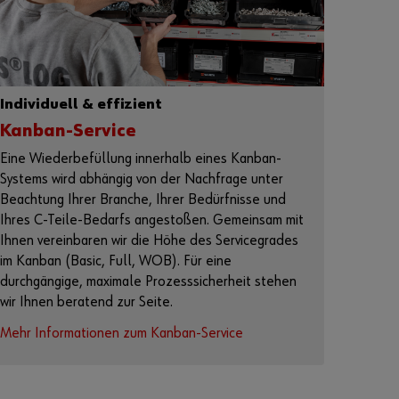
I
n
n
u
r
Individuell & effizient
d
Kanban-Service
r
Eine Wiederbefüllung innerhalb eines Kanban-
e
Systems wird abhängig von der Nachfrage unter
i
Beachtung Ihrer Branche, Ihrer Bedürfnisse und
S
Ihres C-Teile-Bedarfs angestoßen. Gemeinsam mit
c
Ihnen vereinbaren wir die Höhe des Servicegrades
h
im Kanban (Basic, Full, WOB). Für eine
r
durchgängige, maximale Prozesssicherheit stehen
i
wir Ihnen beratend zur Seite.
t
t
Mehr Informationen zum Kanban-Service
e
n
k