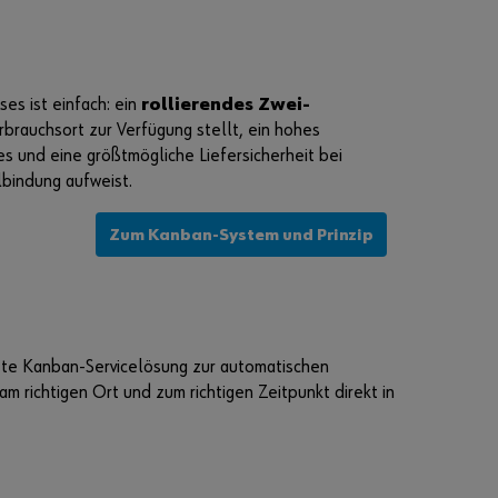
a
s
s
w
s ist einfach: ein
rollierendes Zwei-
o
erbrauchsort zur Verfügung stellt, ein hohes
r
 und eine größtmögliche Liefersicherheit bei
t
bindung aufweist.
v
e
Zum Kanban-System und Prinzip
r
g
e
s
s
gnete Kanban-Servicelösung zur automatischen
e
am richtigen Ort und zum richtigen Zeitpunkt direkt in
n
Anmeldedaten
merken